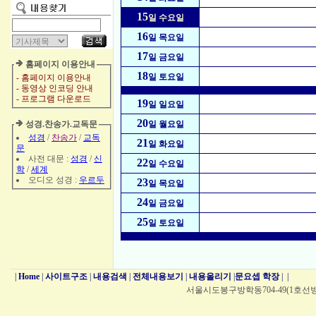
15
일 수요일
16
일 목요일
17
일 금요일
홈페이지 이용안내
18
일 토요일
- 홈페이지 이용안내
- 동영상 인코딩 안내
- 프로그램 다운로드
19
일 일요일
20
성경.찬송가.교독문
일 월요일
성경
/
찬송가
/
교독
21
일 화요일
문
사전 대문 :
성경
/
신
22
일 수요일
학
/
세계
오디오 성경 :
우르두
23
일 목요일
24
일 금요일
25
일 토요일
|
Home
|
사이트구조
|
내용검색
|
전체내용보기
|
내용올리기
|
문요셉 학장
|
|
서울시도봉구방학동704-49(1호선방학역