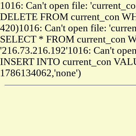
1016: Can't open file: 'current_c
DELETE FROM current_con WHE
420)1016: Can't open file: 'curre
SELECT * FROM current_con W
'216.73.216.192'1016: Can't open 
INSERT INTO current_con VALU
1786134062,'none')