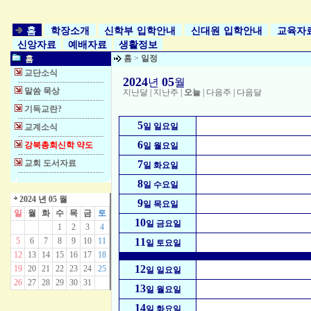
홈
학장소개
신학부 입학안내
신대원 입학안내
교육자
신앙자료
예배자료
생활정보
홈
>
일정
홈
교단소식
2024
05
년
월
말씀 묵상
지난달
|
지난주
|
오늘
|
다음주
|
다음달
기독교란?
5
일 일요일
교계소식
6
강북총회신학 약도
일 월요일
교회 도서자료
7
일 화요일
8
일 수요일
2024 년 05 월
9
일 목요일
일
월
화
수
목
금
토
10
일 금요일
1
2
3
4
5
6
7
8
9
10
11
11
일 토요일
12
13
14
15
16
17
18
12
19
20
21
22
23
24
25
일 일요일
26
27
28
29
30
31
13
일 월요일
14
일 화요일