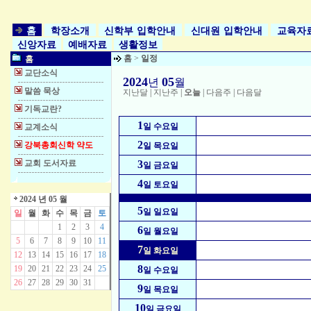
홈
학장소개
신학부 입학안내
신대원 입학안내
교육자
신앙자료
예배자료
생활정보
홈
>
일정
홈
교단소식
2024
05
년
월
말씀 묵상
지난달
|
지난주
|
오늘
|
다음주
|
다음달
기독교란?
1
일 수요일
교계소식
2
강북총회신학 약도
일 목요일
교회 도서자료
3
일 금요일
4
일 토요일
2024 년 05 월
5
일 일요일
일
월
화
수
목
금
토
1
2
3
4
6
일 월요일
5
6
7
8
9
10
11
7
일 화요일
12
13
14
15
16
17
18
8
19
20
21
22
23
24
25
일 수요일
26
27
28
29
30
31
9
일 목요일
10
일 금요일