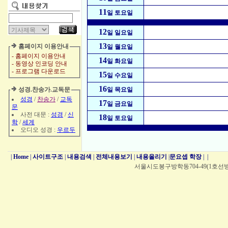
11
일 토요일
12
일 일요일
13
홈페이지 이용안내
일 월요일
- 홈페이지 이용안내
14
일 화요일
- 동영상 인코딩 안내
- 프로그램 다운로드
15
일 수요일
16
성경.찬송가.교독문
일 목요일
성경
/
찬송가
/
교독
17
일 금요일
문
사전 대문 :
성경
/
신
18
일 토요일
학
/
세계
오디오 성경 :
우르두
|
Home
|
사이트구조
|
내용검색
|
전체내용보기
|
내용올리기
|
문요셉 학장
|
|
서울시도봉구방학동704-49(1호선방학역