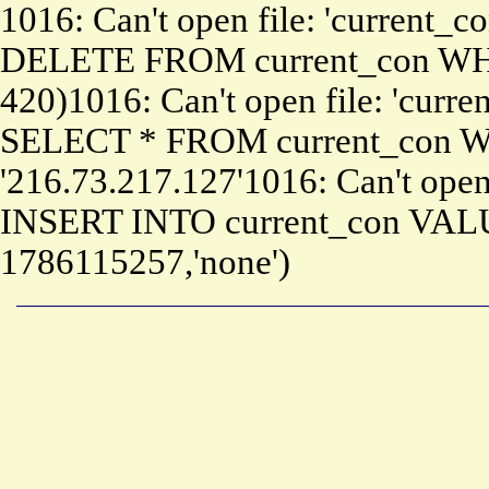
1016: Can't open file: 'current_c
DELETE FROM current_con WHE
420)1016: Can't open file: 'curre
SELECT * FROM current_con W
'216.73.217.127'1016: Can't open 
INSERT INTO current_con VALU
1786115257,'none')