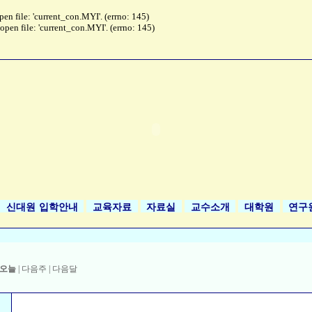
file: 'current_con.MYI'. (errno: 145)
n file: 'current_con.MYI'. (errno: 145)
신대원 입학안내
교육자료
자료실
교수소개
대학원
연구
월
오늘
|
다음주
|
다음달