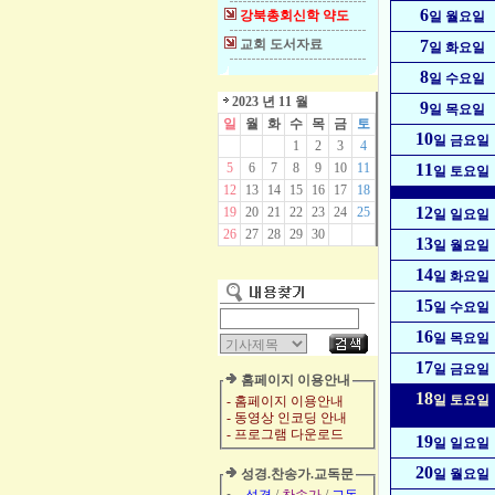
6
강북총회신학 약도
일 월요일
교회 도서자료
7
일 화요일
8
일 수요일
2023 년 11 월
9
일 목요일
일
월
화
수
목
금
토
10
일 금요일
1
2
3
4
5
6
7
8
9
10
11
11
일 토요일
12
13
14
15
16
17
18
12
19
20
21
22
23
24
25
일 일요일
26
27
28
29
30
13
일 월요일
14
일 화요일
15
일 수요일
16
일 목요일
17
일 금요일
홈페이지 이용안내
18
일 토요일
- 홈페이지 이용안내
- 동영상 인코딩 안내
- 프로그램 다운로드
19
일 일요일
20
성경.찬송가.교독문
일 월요일