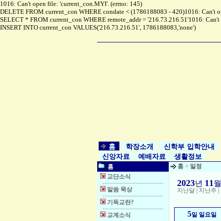
1016: Can't open file: 'current_con.MYI'. (errno: 145)
DELETE FROM current_con WHERE condate < (1786188083 - 420)1016: Can't open 
SELECT * FROM current_con WHERE remote_addr = '216.73.216.51'1016: Can't ope
INSERT INTO current_con VALUES('216.73.216.51', 1786188083,'none')
홈
학장소개
신학부 입학안내
신앙자료
예배자료
생활정보
홈
>
일정
홈
교단소식
2023
11
년
말씀 묵상
지난달
|
지난주
|
기독교란?
5
일 일요일
교계소식