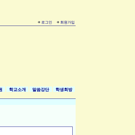
로그인
회원가입
원
학교소개
말씀강단
학생회방