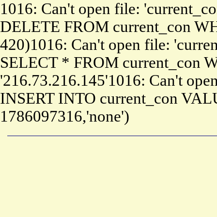
1016: Can't open file: 'current_c
DELETE FROM current_con WHE
420)1016: Can't open file: 'curre
SELECT * FROM current_con W
'216.73.216.145'1016: Can't open 
INSERT INTO current_con VALU
1786097316,'none')