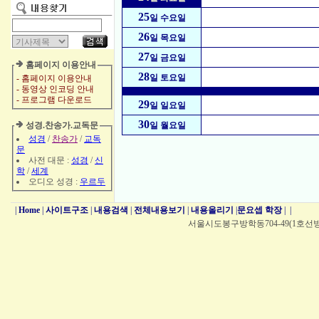
25
일 수요일
26
일 목요일
27
일 금요일
홈페이지 이용안내
28
일 토요일
- 홈페이지 이용안내
- 동영상 인코딩 안내
- 프로그램 다운로드
29
일 일요일
30
성경.찬송가.교독문
일 월요일
성경
/
찬송가
/
교독
문
사전 대문 :
성경
/
신
학
/
세계
오디오 성경 :
우르두
|
Home
|
사이트구조
|
내용검색
|
전체내용보기
|
내용올리기
|
문요셉 학장
|
|
서울시도봉구방학동704-49(1호선방학역