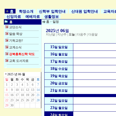
홈
학장소개
신학부 입학안내
신대원 입학안내
교육자
신앙자료
예배자료
생활정보
홈
>
일정
홈
교단소식
2025
06
년
월
말씀 묵상
지난달
|
지난주
|
오늘
|
다음주
|
다음달
기독교란?
15
일 일요일
교계소식
16
강북총회신학 약도
일 월요일
교회 도서자료
17
일 화요일
18
일 수요일
2025 년 06 월
19
일 목요일
일
월
화
수
목
금
토
20
일 금요일
1
2
3
4
5
6
7
8
9
10
11
12
13
14
21
일 토요일
15
16
17
18
19
20
21
22
22
23
24
25
26
27
28
일 일요일
29
30
23
일 월요일
24
일 화요일