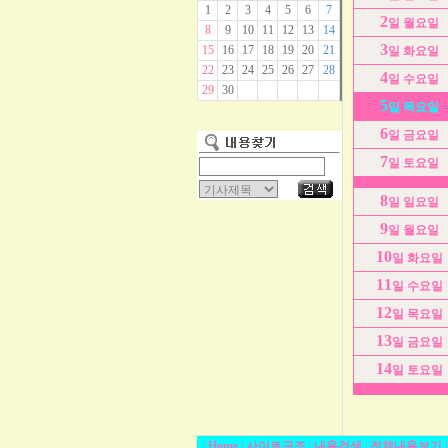
1
2
3
4
5
6
7
2
일 월요일
8
9
10
11
12
13
14
3
15
16
17
18
19
20
21
일 화요일
22
23
24
25
26
27
28
4
일 수요일
29
30
5
일 목요일
6
일 금요일
7
일 토요일
8
일 일요일
9
일 월요일
10
일 화요일
11
일 수요일
12
일 목요일
13
일 금요일
14
일 토요일
|
Home
|
사이트구조
|
내용검색
|
전체내용보기