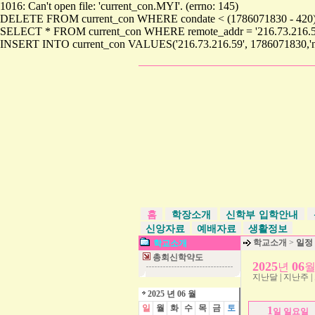
1016: Can't open file: 'current_con.MYI'. (errno: 145)
DELETE FROM current_con WHERE condate < (1786071830 - 420)1016:
SELECT * FROM current_con WHERE remote_addr = '216.73.216.59'101
INSERT INTO current_con VALUES('216.73.216.59', 1786071830,'n
홈
학장소개
신학부 입학안내
신앙자료
예배자료
생활정보
학교소개
>
일정
학교소개
총회신학약도
2025
06
년
지난달
|
지난주
|
2025 년 06 월
일
월
화
수
목
금
토
1
일 일요일