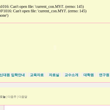
 Can't open file: 'current_con.MYI'. (errno: 145)
6: Can't open file: 'current_con.MYI'. (errno: 145)
one')
신대원 입학안내
교육자료
자료실
교수소개
대학원
연구
월
오늘
|
다음주
|
다음달