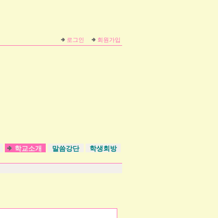
로그인
회원가입
원
학교소개
말씀강단
학생회방